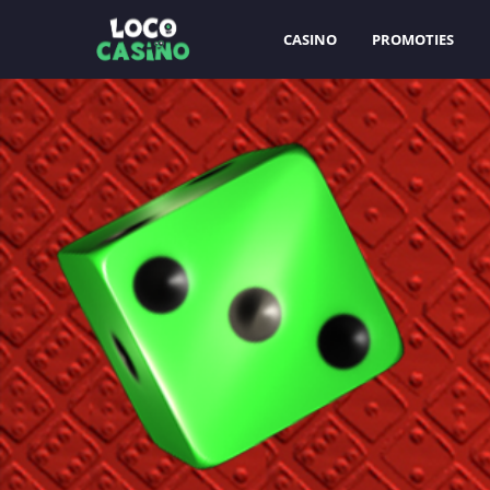
CASINO
PROMOTIES