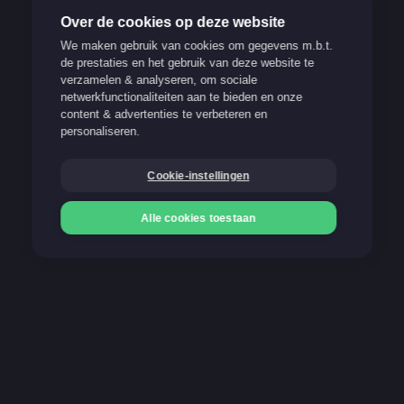
Over de cookies op deze website
We maken gebruik van cookies om gegevens m.b.t.
de prestaties en het gebruik van deze website te
verzamelen & analyseren, om sociale
Verantwoord spelen
netwerkfunctionaliteiten aan te bieden en onze
content & advertenties te verbeteren en
Support
personaliseren.
FAQ
Cookie-instellingen
Blog
Alle cookies toestaan
Onze betaalmethoden
Storten
Storten
Gokken kan verslavend zijn. Stop op tijd!
21+
Meer info op www.stopoptijd.be
100% Belgische and legale website