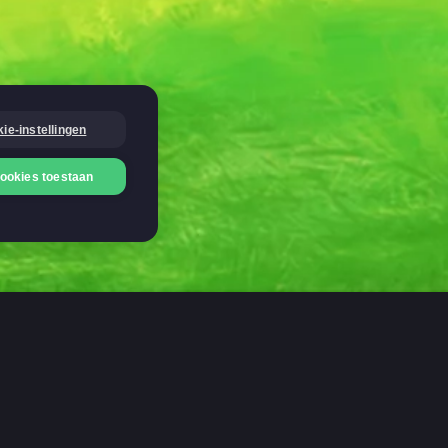
ie-instellingen
cookies toestaan
AQ
Blog
Storten