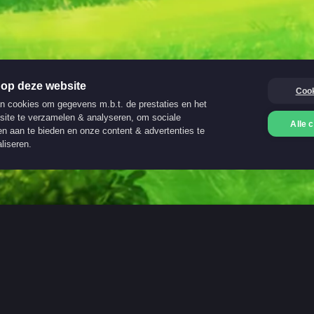
 op deze website
Cook
 cookies om gegevens m.b.t. de prestaties en het
site te verzamelen & analyseren, om sociale
Alle 
ten aan te bieden en onze content & advertenties te
liseren.
Support
F