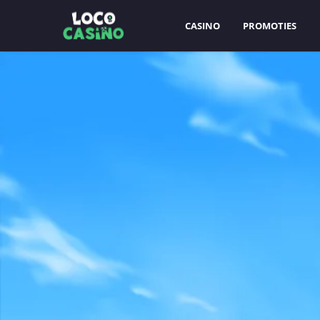
CASINO
PROMOTIES