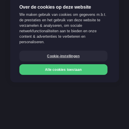
Over de cookies op deze website
We maken gebruik van cookies om gegevens m.b.t.
de prestaties en het gebruik van deze website te
verzamelen & analyseren, om sociale
Verantwoord spelen
netwerkfunctionaliteiten aan te bieden en onze
content & advertenties te verbeteren en
Support
personaliseren.
FAQ
Cookie-instellingen
Blog
Alle cookies toestaan
Onze betaalmethoden
Storten
Storten
Gokken kan verslavend zijn. Stop op tijd!
21+
Meer info op www.stopoptijd.be
100% Belgische and legale website