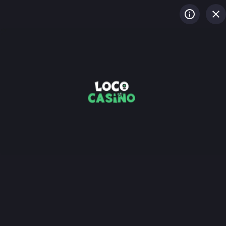
LOG IN
REGISTREREN
20 Golden Dice: de dice slot van
Amusnet met Collect-systeem
20 Golden Dice is een
dice slot
van
Amusnet
. Het spel combineert een
5×3-raster, 20 vaste winlijnen en een Collect-mechaniek die elke spin
structureert. Deze pagina legt het volledige spelverloop uit: symbolen,
bonusfuncties en technische gegevens.
Raster en RTP van 20 Golden Dice
20 Golden Dice speelt op 5 rollen en 3 rijen. De 20 winlijnen zijn vast en
veranderen niet op basis van de inzet.
De RTP bedraagt 96,31%. De volatiliteit is laag: uitbetalingen komen
regelmatig voor, maar zijn doorgaans beperkt van omvang. Grotere
uitschieters blijven mogelijk via de bonusmechanismen.