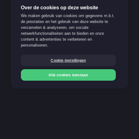
Over de cookies op deze website
We maken gebruik van cookies om gegevens m.b.t.
de prestaties en het gebruik van deze website te
verzamelen & analyseren, om sociale
Verantwoord spelen
netwerkfunctionaliteiten aan te bieden en onze
content & advertenties te verbeteren en
Support
personaliseren.
FAQ
Cookie-instellingen
Blog
Alle cookies toestaan
Onze betaalmethoden
Storten
Storten
Gokken kan verslavend zijn. Stop op tijd!
21+
Meer info op www.stopoptijd.be
100% Belgische and legale website