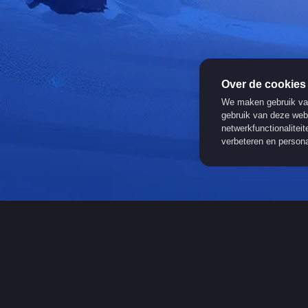
Over de cookies
We maken gebruik van
gebruik van deze web
netwerkfunctionalitei
verbeteren en persona
Verantwoord spelen
Storten
Onze betaalmethoden