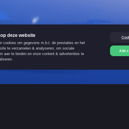
 op deze website
Cook
 cookies om gegevens m.b.t. de prestaties en het
site te verzamelen & analyseren, om sociale
Alle 
ten aan te bieden en onze content & advertenties te
liseren.
Support
F