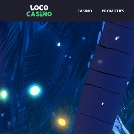
CASINO
PROMOTIES