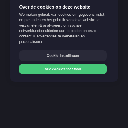
Over de cookies op deze website
We maken gebruik van cookies om gegevens m.b.t.
de prestaties en het gebruik van deze website te
verzamelen & analyseren, om sociale
Verantwoord spelen
netwerkfunctionaliteiten aan te bieden en onze
content & advertenties te verbeteren en
Support
personaliseren.
FAQ
Cookie-instellingen
Blog
Alle cookies toestaan
Onze betaalmethoden
Storten
Storten
Gokken kan verslavend zijn. Stop op tijd!
21+
Meer info op www.stopoptijd.be
100% Belgische and legale website