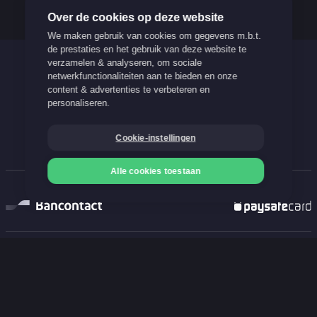
Over de cookies op deze website
We maken gebruik van cookies om gegevens m.b.t.
de prestaties en het gebruik van deze website te
verzamelen & analyseren, om sociale
Verantwoord spelen
netwerkfunctionaliteiten aan te bieden en onze
content & advertenties te verbeteren en
Support
personaliseren.
FAQ
Cookie-instellingen
Blog
Alle cookies toestaan
Onze betaalmethoden
Storten
Storten
Gokken kan verslavend zijn. Stop op tijd!
21+
Meer info op www.stopoptijd.be
100% Belgische and legale website