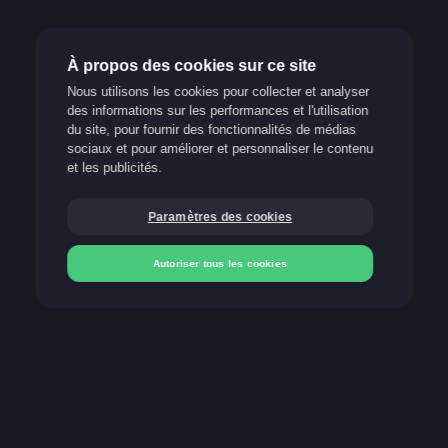
À propos des cookies sur ce site
Nous utilisons les cookies pour collecter et analyser
des informations sur les performances et l'utilisation
Jeu responsable
du site, pour fournir des fonctionnalités de médias
sociaux et pour améliorer et personnaliser le contenu
Support
et les publicités.
FAQ
Paramètres des cookies
Blog
Autoriser tous les cookies
Nos méthodes de paiement
Déposer
Déposer
Le jeu peut rendre dépendant. Arrêtez-vous à temps !
21+
Plus d'informations sur www.arretezvousatemps.be.