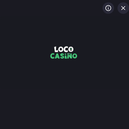
CONNEXION
S'INSCRIRE
Auto Mega Roulette de
Pragmatic Play : Revue du jeu
online roulette
Révolutionnez votre façon de jouer à la
roulette en ligne
avec
Auto
Mega Roulette
, disponible sur
Loco Casino
. Un cylindre automatisé,
des
multiplicateurs vertigineux allant jusqu'à x500 votre mise
et
un
gameplay ultra-rapide
vous attendent. Le futur de la
roulette
en ligne
est là et c'est signé
Pragmatic Play
!
Comment jouer à la roulette en ligne
Auto Mega Roulette de Pragmatic Play ?
La roulette en ligne, mais en version turbo !
Auto Mega Roulette de
Pragmatic Play
vous offre une expérience de jeu simple mais folle à