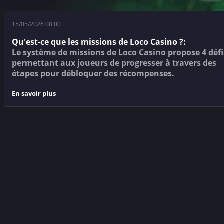
15/05/2026 08:00
Qu'est-ce que les missions de Loco Casino ?
:
Le système de missions de Loco Casino propose 4 défi
permettant aux joueurs de progresser à travers des
étapes pour débloquer des récompenses.
En savoir plus