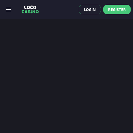
LOGIN
REGISTER