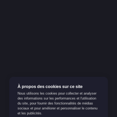
À propos des cookies sur ce site
Nous utilisons les cookies pour collecter et analyser
des informations sur les performances et l'utilisation
du site, pour fournir des fonctionnalités de médias
sociaux et pour améliorer et personnaliser le contenu
et les publicités.