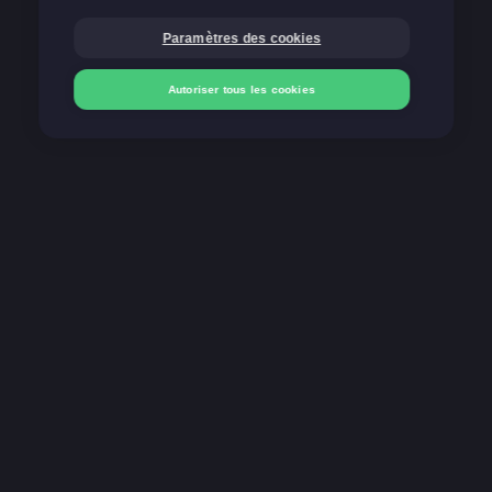
Paramètres des cookies
Autoriser tous les cookies
Responsible gaming
Support
FAQ
Blog
Our payment methods
Deposit
Deposit