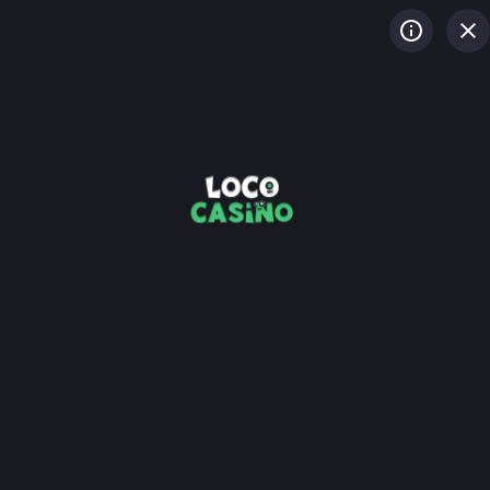
LOG IN
REGISTREREN