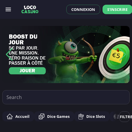
CONNEXION
S'INSCRIRE
5€
par
jour.
Une
mission.
Zéro
raison
de
passer
à
côté
sur
Loco
Accueil
Dice Games
Dice Slots
Roul
FILTR
Casino.