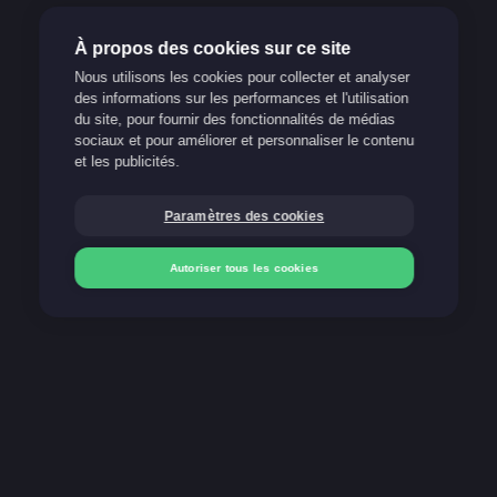
À propos des cookies sur ce site
Nous utilisons les cookies pour collecter et analyser
des informations sur les performances et l'utilisation
Jeu responsable
du site, pour fournir des fonctionnalités de médias
sociaux et pour améliorer et personnaliser le contenu
Support
et les publicités.
FAQ
Paramètres des cookies
Blog
Autoriser tous les cookies
Nos méthodes de paiement
Déposer
Déposer
Le jeu peut rendre dépendant. Arrêtez-vous à temps !
21+
Plus d'informations sur www.arretezvousatemps.be.
Site 100% belge et légal