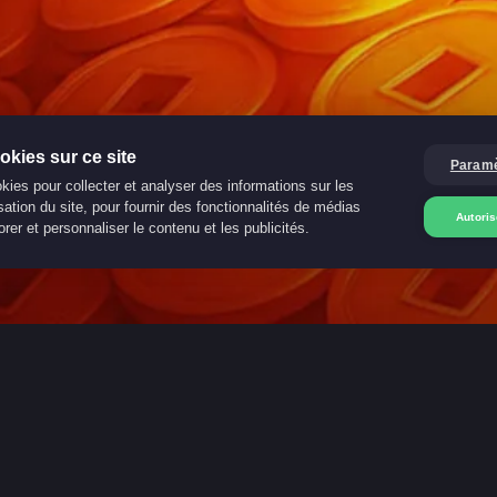
kies sur ce site
Paramè
kies pour collecter et analyser des informations sur les
isation du site, pour fournir des fonctionnalités de médias
Autoris
rer et personnaliser le contenu et les publicités.
Support
FA