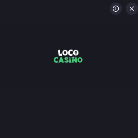
CONNEXION
S'INSCRIRE