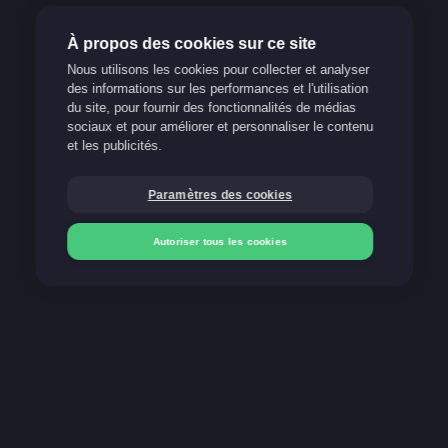
À propos des cookies sur ce site
Nous utilisons les cookies pour collecter et analyser
des informations sur les performances et l'utilisation
Jeu responsable
du site, pour fournir des fonctionnalités de médias
sociaux et pour améliorer et personnaliser le contenu
Support
et les publicités.
FAQ
Paramètres des cookies
Blog
Autoriser tous les cookies
Nos méthodes de paiement
Déposer
Déposer
Le jeu peut rendre dépendant. Arrêtez-vous à temps !
21+
Plus d'informations sur www.arretezvousatemps.be.
Site 100% belge et légal