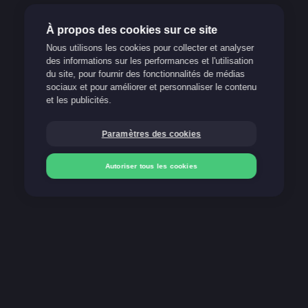
À propos des cookies sur ce site
Nous utilisons les cookies pour collecter et analyser
des informations sur les performances et l'utilisation
Jeu responsable
du site, pour fournir des fonctionnalités de médias
sociaux et pour améliorer et personnaliser le contenu
Support
et les publicités.
FAQ
Paramètres des cookies
Blog
Autoriser tous les cookies
Nos méthodes de paiement
Déposer
Déposer
Le jeu peut rendre dépendant. Arrêtez-vous à temps !
21+
Plus d'informations sur www.arretezvousatemps.be.
Site 100% belge et légal