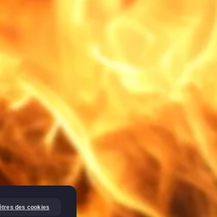
tres des cookies