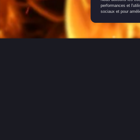
performances et l'util
sociaux et pour amélio
Ultra Burn Dice de Pragmatic
Ultra Burn Dice débarque avec tout le charme des machines à so
paiement et une ambiance rétro qui rappelle les grands classiq
Accessible sur Loco Casino, un casino en ligne reconnu en Belgiq
compétitif du
dice casino
, le jeu en ligne se démarque par son 
Que vous soyez un habitué d’un be casino ou un joueur occasio
piliers du casino Belgium.
Comment jouer à Ultra Burn Dice ?
Jouer à ce
dice slot
est d’une simplicité rafraîchissante, fidèle à
diagonales. Avant chaque partie, vous ajustez facilement votre 