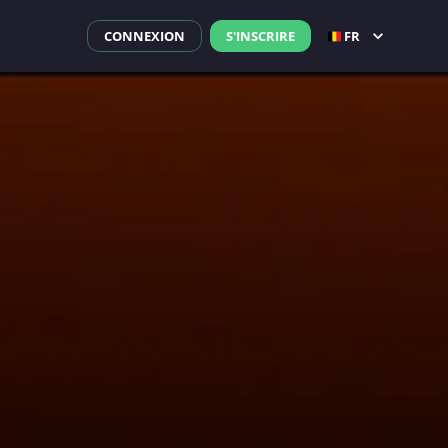
CONNEXION
S'INSCRIRE
FR