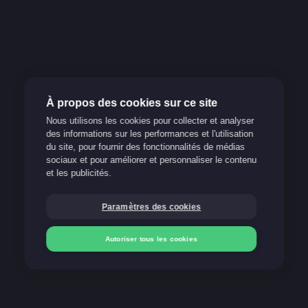
À propos des cookies sur ce site
Nous utilisons les cookies pour collecter et analyser
des informations sur les performances et l'utilisation
Jeu responsable
du site, pour fournir des fonctionnalités de médias
sociaux et pour améliorer et personnaliser le contenu
Support
et les publicités.
FAQ
Paramètres des cookies
Blog
Autoriser tous les cookies
Nos méthodes de paiement
Déposer
Déposer