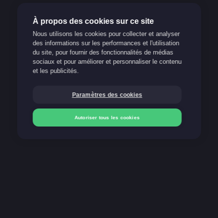
À propos des cookies sur ce site
Nous utilisons les cookies pour collecter et analyser
des informations sur les performances et l'utilisation
Jeu responsable
du site, pour fournir des fonctionnalités de médias
sociaux et pour améliorer et personnaliser le contenu
Support
et les publicités.
FAQ
Paramètres des cookies
Blog
Autoriser tous les cookies
Nos méthodes de paiement
Déposer
Déposer
Le jeu peut rendre dépendant. Arrêtez-vous à temps !
21+
Plus d'informations sur www.arretezvousatemps.be.
Site 100% belge et légal