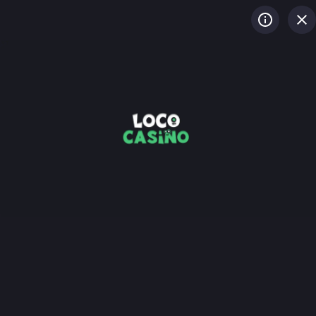
CONNEXION
S'INSCRIRE