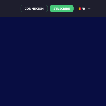
CONNEXION
S'INSCRIRE
FR