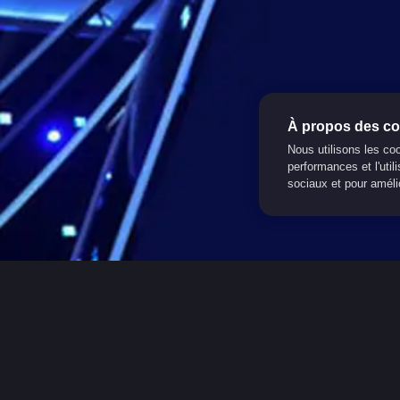
À propos des coo
Nous utilisons les coo
performances et l'util
sociaux et pour amélio
Jeu responsable
Déposer
Nos méthodes de paiement