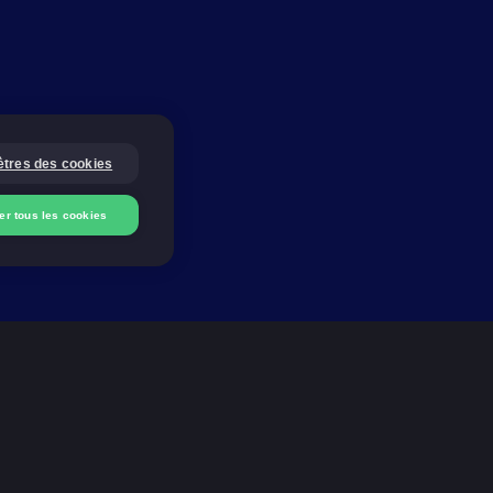
tres des cookies
er tous les cookies
Q
Blog
Déposer