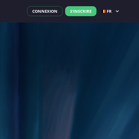
CONNEXION
S'INSCRIRE
FR