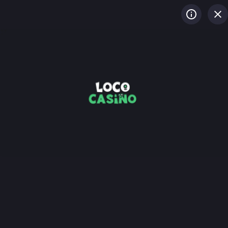
CONNEXION
S'INSCRIRE