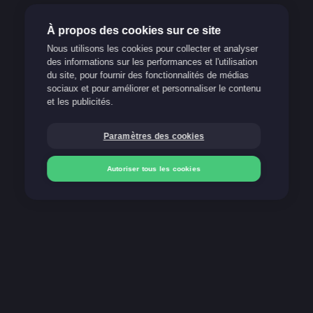
À propos des cookies sur ce site
Nous utilisons les cookies pour collecter et analyser
des informations sur les performances et l'utilisation
Jeu responsable
du site, pour fournir des fonctionnalités de médias
sociaux et pour améliorer et personnaliser le contenu
Support
et les publicités.
FAQ
Paramètres des cookies
Blog
Autoriser tous les cookies
Nos méthodes de paiement
Déposer
Déposer
Le jeu peut rendre dépendant. Arrêtez-vous à temps !
21+
Plus d'informations sur www.arretezvousatemps.be.
Site 100% belge et légal