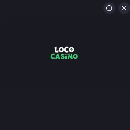
CONNEXION
S'INSCRIRE