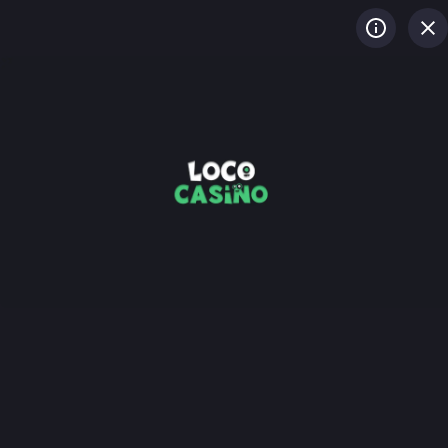
CONNEXION
S'INSCRIRE