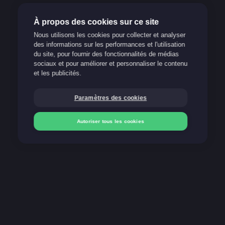
À propos des cookies sur ce site
Nous utilisons les cookies pour collecter et analyser
des informations sur les performances et l'utilisation
Jeu responsable
du site, pour fournir des fonctionnalités de médias
sociaux et pour améliorer et personnaliser le contenu
Support
et les publicités.
FAQ
Paramètres des cookies
Blog
Autoriser tous les cookies
Nos méthodes de paiement
Déposer
Déposer
Le jeu peut rendre dépendant. Arrêtez-vous à temps !
21+
Plus d'informations sur www.arretezvousatemps.be.
Site 100% belge et légal