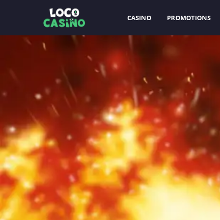
CASINO
PROMOTIONS