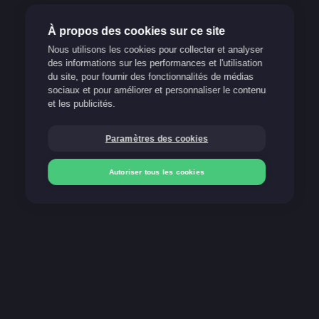
À propos des cookies sur ce site
Nous utilisons les cookies pour collecter et analyser
des informations sur les performances et l'utilisation
Jeu responsable
du site, pour fournir des fonctionnalités de médias
sociaux et pour améliorer et personnaliser le contenu
Support
et les publicités.
FAQ
Paramètres des cookies
Blog
Autoriser tous les cookies
Nos méthodes de paiement
Déposer
Déposer
Le jeu peut rendre dépendant. Arrêtez-vous à temps !
21+
Plus d'informations sur www.arretezvousatemps.be.
Site 100% belge et légal