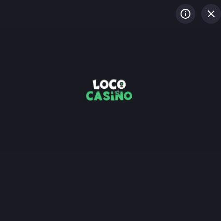
CONNEXION
S'INSCRIRE