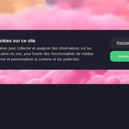
kies sur ce site
Paramè
kies pour collecter et analyser des informations sur les
isation du site, pour fournir des fonctionnalités de médias
Autoris
rer et personnaliser le contenu et les publicités.
Support
FA