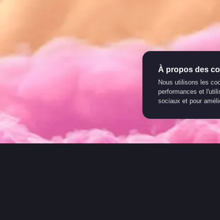
À propos des coo
Nous utilisons les coo
performances et l'util
sociaux et pour amélio
Jeu responsable
Déposer
Nos méthodes de paiement