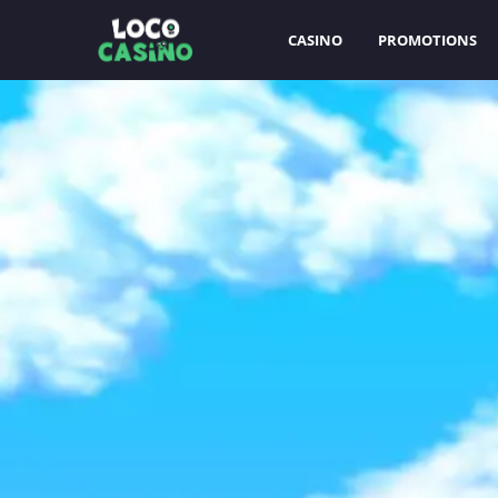
CASINO
PROMOTIONS