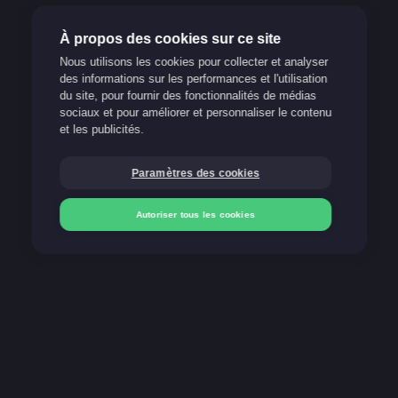
À propos des cookies sur ce site
Nous utilisons les cookies pour collecter et analyser
des informations sur les performances et l'utilisation
Jeu responsable
du site, pour fournir des fonctionnalités de médias
sociaux et pour améliorer et personnaliser le contenu
Support
et les publicités.
FAQ
Paramètres des cookies
Blog
Autoriser tous les cookies
Nos méthodes de paiement
Déposer
Déposer
Le jeu peut rendre dépendant. Arrêtez-vous à temps !
21+
Plus d'informations sur www.arretezvousatemps.be.
Site 100% belge et légal