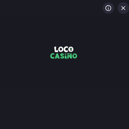
CONNEXION
S'INSCRIRE