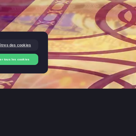
tres des cookies
er tous les cookies
Q
Blog
Déposer