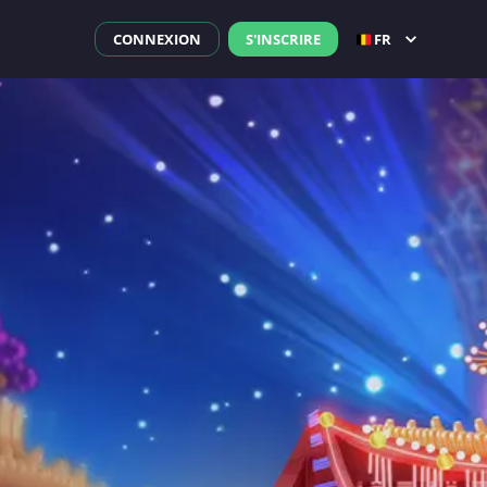
CONNEXION
S'INSCRIRE
FR