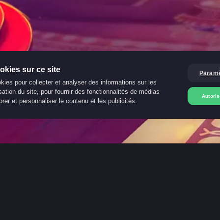
kies sur ce site
Paramè
kies pour collecter et analyser des informations sur les
isation du site, pour fournir des fonctionnalités de médias
Autoris
rer et personnaliser le contenu et les publicités.
Support
FA