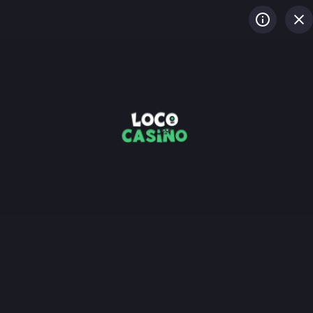
CONNEXION
S'INSCRIRE