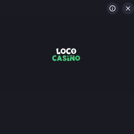
CONNEXION
S'INSCRIRE