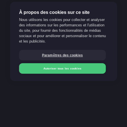
À propos des cookies sur ce site
Nous utilisons les cookies pour collecter et analyser
des informations sur les performances et l'utilisation
Jeu responsable
du site, pour fournir des fonctionnalités de médias
sociaux et pour améliorer et personnaliser le contenu
Support
et les publicités.
FAQ
Paramètres des cookies
Blog
Autoriser tous les cookies
Nos méthodes de paiement
Déposer
Déposer
Le jeu peut rendre dépendant. Arrêtez-vous à temps !
21+
Plus d'informations sur www.arretezvousatemps.be.
Site 100% belge et légal