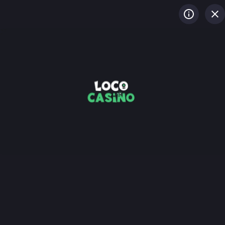
CONNEXION
S'INSCRIRE