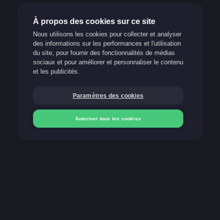
À propos des cookies sur ce site
Nous utilisons les cookies pour collecter et analyser
des informations sur les performances et l'utilisation
Responsible gaming
du site, pour fournir des fonctionnalités de médias
sociaux et pour améliorer et personnaliser le contenu
Support
et les publicités.
FAQ
Paramètres des cookies
Blog
Autoriser tous les cookies
Our payment methods
Deposit
Deposit
Gambling can be addictive. Stop in time!
21+
More info at www.stopoptijd.be.
100% Belgian and legal website