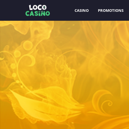
CASINO
PROMOTIONS