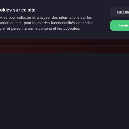
kies sur ce site
Paramè
kies pour collecter et analyser des informations sur les
isation du site, pour fournir des fonctionnalités de médias
Autoris
rer et personnaliser le contenu et les publicités.
 sous en ligne idyllique d’Amusnet
Amusnet
. On peut la retrouver sur Loco Casino dans la catégorie des
dice sl
 vidéo slot en remplaçant les symboles traditionnels par des dés colorés. De qu
ées, avec 40 lignes de paiement fixes. Les combinaisons gagnantes se formen
es à chaque tour.