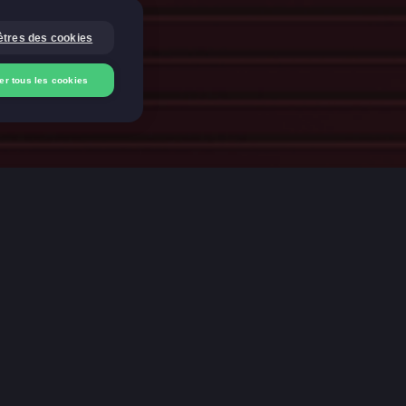
tres des cookies
er tous les cookies
ots
mais également sur la page d’accueil de notre interface.
oi ravir les amateurs des jeux de casino en ligne.
t de gauche à droite à partir du premier rouleau. Le nombre