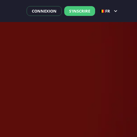
CONNEXION
S'INSCRIRE
FR