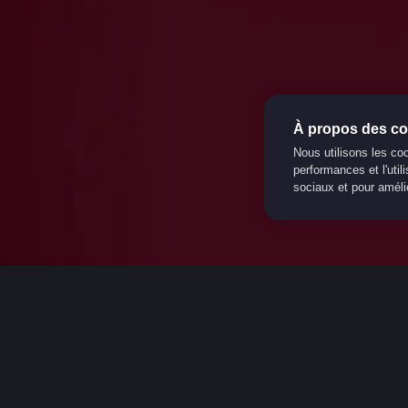
À propos des coo
Nous utilisons les coo
performances et l'util
sociaux et pour amélio
Jeu responsable
Déposer
Nos méthodes de paiement