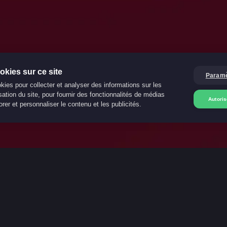
kies sur ce site
Paramè
kies pour collecter et analyser des informations sur les
isation du site, pour fournir des fonctionnalités de médias
Autoris
rer et personnaliser le contenu et les publicités.
Support
FA