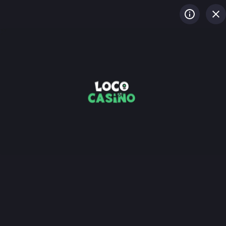
CONNEXION
S'INSCRIRE
Pure Deluxe : le dice game de
bijoux signé Air Dice
Pure Deluxe est un jeu de dés développé par
Air Dice
, l'un des
fournisseurs les plus innovants du marché. Le jeu se distingue par son
thème Jewels & Gems : des cristaux étincelants, des pierres précieuses
rougeoyantes et des animations fluides qui créent une atmosphère à
la fois élégante et immersive.
Avec un RTP de 96,00 %, une volatilité moyenne et une structure de
bonus généreuse, Pure Deluxe s'adresse aussi bien aux joueurs
occasionnels qu'aux habitués des
dice games
. Il est disponible sur
Loco Casino, en mode démo gratuit ou en argent réel.
Comment fonctionne Pure Deluxe
Le plateau de jeu se compose de quatre grilles de 3x3 positions. À