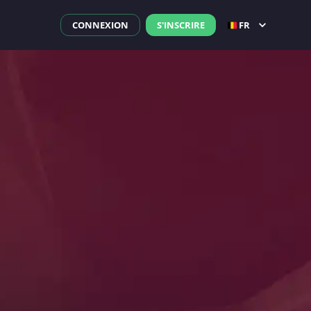
CONNEXION
S'INSCRIRE
FR