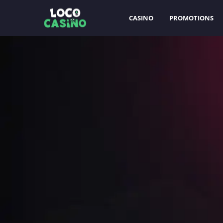
CASINO
PROMOTIONS