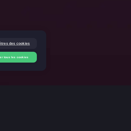
tres des cookies
er tous les cookies
Q
Blog
Déposer