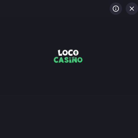
CONNEXION
S'INSCRIRE