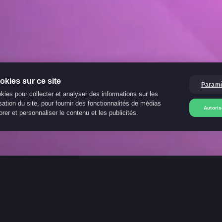
kies sur ce site
Paramè
kies pour collecter et analyser des informations sur les
isation du site, pour fournir des fonctionnalités de médias
Autoris
rer et personnaliser le contenu et les publicités.
u de dés Air Dice à double roue b
 Air Dice, disponible sur Loco Casino, un
casino en ligne belge fiable
. Son p
ssiques. Chaque partie combine une décision tactique et une part d'aléatoire