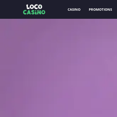
CASINO
PROMOTIONS