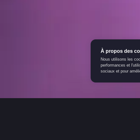
À propos des coo
Nous utilisons les coo
performances et l'util
sociaux et pour amélio
Diamond Double Wheel : le je
Diamond Double Wheel est un
jeu de dés en ligne
développé par
de double roue bonus qui distingue ce titre des jeux de dés cla