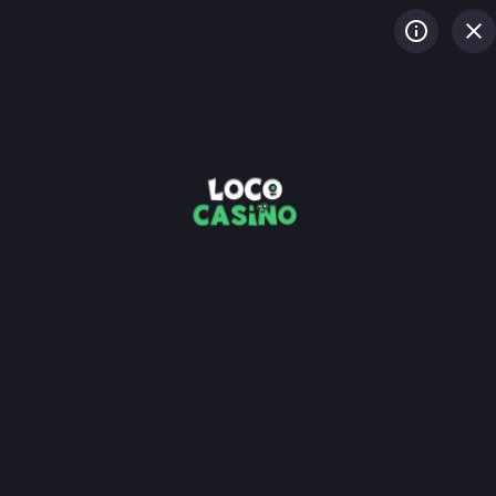
CONNEXION
S'INSCRIRE