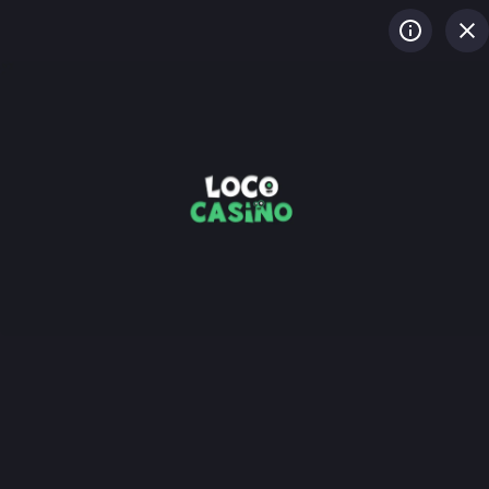
LOG IN
REGISTREREN